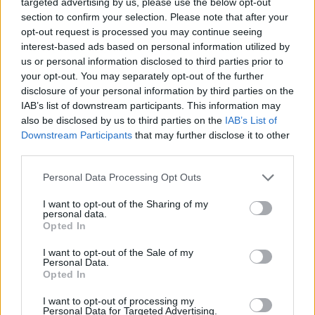
targeted advertising by us, please use the below opt-out
section to confirm your selection. Please note that after your
Morro Sonoro recebe este sábado o DJ e ator
opt-out request is processed you may continue seeing
Nuno Lopes
interest-based ads based on personal information utilized by
7/08/2026
us or personal information disclosed to third parties prior to
your opt-out. You may separately opt-out of the further
disclosure of your personal information by third parties on the
IAB’s list of downstream participants. This information may
also be disclosed by us to third parties on the
IAB’s List of
Downstream Participants
that may further disclose it to other
third parties.
Personal Data Processing Opt Outs
I want to opt-out of the Sharing of my
personal data.
Opted In
Casa-Museu Teixeira Lopes promove oficinas
I want to opt-out of the Sale of my
criativas de 8 a 22 de agosto
Personal Data.
6/08/2026
Opted In
I want to opt-out of processing my
Personal Data for Targeted Advertising.