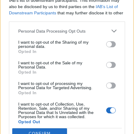
IAB’s list of downstream participants. This information may
also be disclosed by us to third parties on the
IAB’s List of
Downstream Participants
that may further disclose it to other
Casa-Museu Teixeira Lopes promove oficinas
third parties.
criativas de 8 a 22 de agosto
6/08/2026
Personal Data Processing Opt Outs
I want to opt-out of the Sharing of my
personal data.
Opted In
I want to opt-out of the Sale of my
Personal Data.
Opted In
I want to opt-out of processing my
Personal Data for Targeted Advertising.
Opted In
I want to opt-out of Collection, Use,
Pavilhão da Lavandeira é palco do melhor do
Retention, Sale, and/or Sharing of my
andebol nacional e internacional
Personal Data that Is Unrelated with the
Purposes for which it was collected.
6/08/2026
Opted Out
CONFIRM