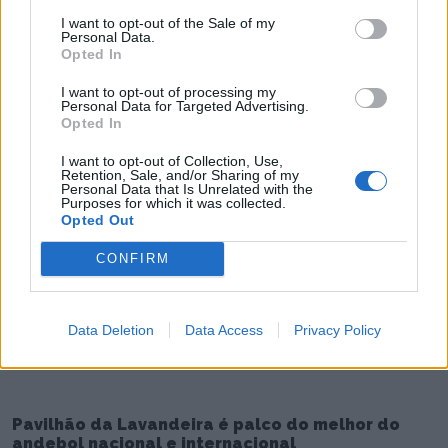
I want to opt-out of the Sale of my
Personal Data.
Opted In
I want to opt-out of processing my
Personal Data for Targeted Advertising.
Casa-Museu Teixeira Lopes promove oficinas
Opted In
criativas de 8 a 22 de agosto
I want to opt-out of Collection, Use,
6/08/2026
Retention, Sale, and/or Sharing of my
Personal Data that Is Unrelated with the
Purposes for which it was collected.
Opted Out
CONFIRM
Data Deletion
Data Access
Privacy Policy
Pavilhão da Lavandeira é palco do melhor do
andebol nacional e internacional