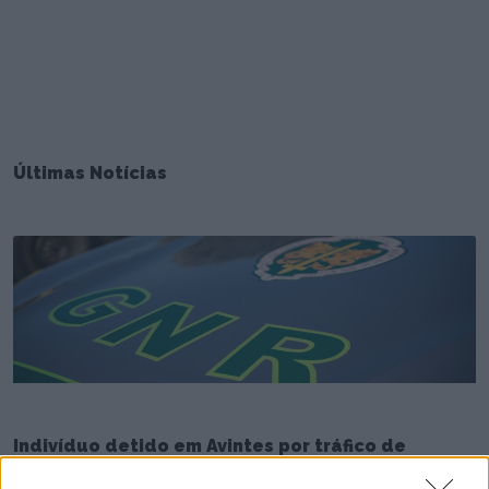
Últimas Notícias
Indivíduo detido em Avintes por tráfico de
estupefacientes