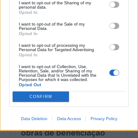
I want to opt-out of the Sharing of my
GaiaFolk '25 traz folia e
personal data.
Opted In
animação à Beira-Rio
I want to opt-out of the Sale of my
6/08/2025
Personal Data.
Opted In
I want to opt-out of processing my
Personal Data for Targeted Advertising.
Opted In
I want to opt-out of Collection, Use,
Retention, Sale, and/or Sharing of my
Personal Data that Is Unrelated with the
Purposes for which it was collected.
Opted Out
CONFIRM
Data Deletion
Data Access
Privacy Policy
Rua Pádua Correia em
obras de beneficiação